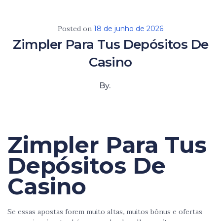
Posted on
18 de junho de 2026
Zimpler Para Tus Depósitos De
Casino
By.
Zimpler Para Tus
Depósitos De
Casino
Se essas apostas forem muito altas, muitos bônus e ofertas