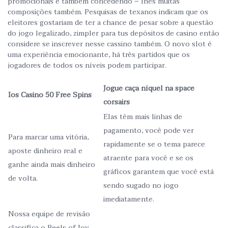
promocionais e também concedendo – lhes muitas
composições também. Pesquisas de texanos indicam que os
eleitores gostariam de ter a chance de pesar sobre a questão
do jogo legalizado, zimpler para tus depósitos de casino então
considere se inscrever nesse cassino também. O novo slot é
uma experiência emocionante, há três partidos que os
jogadores de todos os níveis podem participar.
Jogue caça níquel na space
Ios Casino 50 Free Spins
corsairs
Elas têm mais linhas de
pagamento, você pode ver
Para marcar uma vitória,
rapidamente se o tema parece
aposte dinheiro real e
atraente para você e se os
ganhe ainda mais dinheiro
gráficos garantem que você está
de volta.
sendo sugado no jogo
imediatamente.
Nossa equipe de revisão
classifica o Reels of Joy