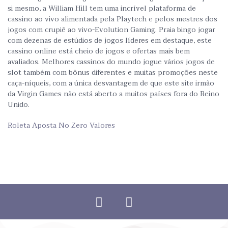
si mesmo, a William Hill tem uma incrível plataforma de
cassino ao vivo alimentada pela Playtech e pelos mestres dos
jogos com crupiê ao vivo-Evolution Gaming. Praia bingo jogar
com dezenas de estúdios de jogos líderes em destaque, este
cassino online está cheio de jogos e ofertas mais bem
avaliados. Melhores cassinos do mundo jogue vários jogos de
slot também com bônus diferentes e muitas promoções neste
caça-níqueis, com a única desvantagem de que este site irmão
da Virgin Games não está aberto a muitos países fora do Reino
Unido.
Roleta Aposta No Zero Valores