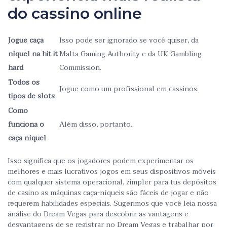
do cassino online
Jogue caça
Isso pode ser ignorado se você quiser, da
níquel na hit it
Malta Gaming Authority e da UK Gambling
hard
Commission.
Todos os
Jogue como um profissional em cassinos.
tipos de slots
Como
funciona o
Além disso, portanto.
caça níquel
Isso significa que os jogadores podem experimentar os
melhores e mais lucrativos jogos em seus dispositivos móveis
com qualquer sistema operacional, zimpler para tus depósitos
de casino as máquinas caça-níqueis são fáceis de jogar e não
requerem habilidades especiais. Sugerimos que você leia nossa
análise do Dream Vegas para descobrir as vantagens e
desvantagens de se registrar no Dream Vegas e trabalhar por