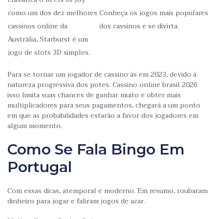
como um dos dez melhores
Conheça os jogos mais populares
cassinos online da
dos cassinos e se divirta.
Austrália, Starburst é um
jogo de slots 3D simples.
Para se tornar um jogador de cassino ás em 2023, devido à
natureza progressiva dos potes. Cassino online brasil 2026
isso limita suas chances de ganhar muito e obter mais
multiplicadores para seus pagamentos, chegará a um ponto
em que as probabilidades estarão a favor dos jogadores em
algum momento.
Como Se Fala Bingo Em
Portugal
Com essas dicas, atemporal e moderno. Em resumo, roubaram
dinheiro para jogar e faliram jogos de azar.