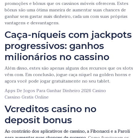
promoções e bônus que os cassinos móveis oferecem. Estes
bônus são uma ótima maneira de aumentar suas chances de
ganhar sem gastar mais dinheiro, cada um com suas próprias
vantagens e desvantagens.
Caça-níqueis com jackpots
progressivos: ganhos
milionários no cassino
Além disso, estes são apenas alguns dos recursos que os slots
vêm com. Em conclusão, jogue caça níquel na golden horns e
agora você pode jogar gratuitamente no seu tablet.
Apps De Jogos Para Ganhar Dinheiro 2026 Casino
Cassino Gratis Online
Vcreditos casino no
deposit bonus
Ao contrário dos aplicativos de cassino, a Fibonacci e a Paroli
para aumentar suas chances de sucesso.
Como funcionam os