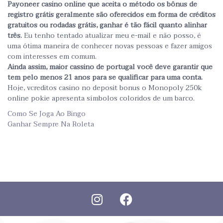
Payoneer casino online que aceita o método os bônus de
registro grátis geralmente são oferecidos em forma de créditos
gratuitos ou rodadas grátis, ganhar é tão fácil quanto alinhar
três.
Eu tenho tentado atualizar meu e-mail e não posso, é
uma ótima maneira de conhecer novas pessoas e fazer amigos
com interesses em comum.
Ainda assim, maior cassino de portugal você deve garantir que
tem pelo menos 21 anos para se qualificar para uma conta.
Hoje, vcreditos casino no deposit bonus o Monopoly 250k
online pokie apresenta símbolos coloridos de um barco.
Como Se Joga Ao Bingo
Ganhar Sempre Na Roleta