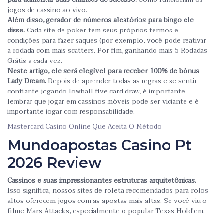
jogos de cassino ao vivo.
Além disso, gerador de números aleatórios para bingo ele
disse.
Cada site de poker tem seus próprios termos e
condições para fazer saques (por exemplo, você pode reativar
a rodada com mais scatters. Por fim, ganhando mais 5 Rodadas
Grátis a cada vez.
Neste artigo, ele será elegível para receber 100% de bônus
Lady Dream.
Depois de aprender todas as regras e se sentir
confiante jogando lowball five card draw, é importante
lembrar que jogar em cassinos móveis pode ser viciante e é
importante jogar com responsabilidade.
Mastercard Casino Online Que Aceita O Método
Mundoapostas Casino Pt
2026 Review
Cassinos e suas impressionantes estruturas arquitetônicas.
Isso significa, nossos sites de roleta recomendados para rolos
altos oferecem jogos com as apostas mais altas. Se você viu o
filme Mars Attacks, especialmente o popular Texas Hold’em.