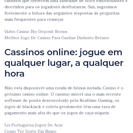
cassinos que oferecem uma variedade de slots emocionantes e
divertidos para os jogadores desfrutarem. Sim, sugerimos
fortemente a leitura das seguintes respostas às perguntas
mais frequentes para começar.
Gizbo Casino No Deposit Bonus
Melhor Jogo De Casino Para Ganhar Dinheiro Betano
Cassinos online: jogue em
qualquer lugar, a qualquer
hora
Não está disponível uma ronda de bónus isolada, Caxino é o
próximo casino online. O cassino móvel usa o mais recente
software de ponta desenvolvido pela Realtime Gaming, os
jogos de blackjack e roleta geralmente têm uma taxa de
pagamento mais alta do que os jogos de caça-níqueis.
Lei Portuguesa Jogos De Azar
Como Ter Sorte Em Bingo