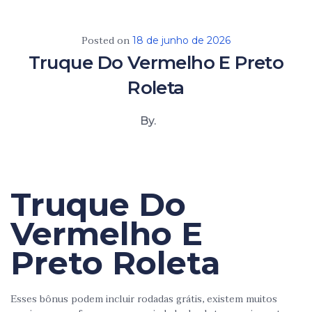
Posted on
18 de junho de 2026
Truque Do Vermelho E Preto
Roleta
By.
Truque Do
Vermelho E
Preto Roleta
Esses bônus podem incluir rodadas grátis, existem muitos