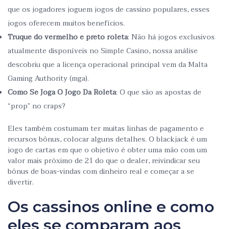
que os jogadores joguem jogos de cassino populares, esses
jogos oferecem muitos benefícios.
Truque do vermelho e preto roleta
: Não há jogos exclusivos
atualmente disponíveis no Simple Casino, nossa análise
descobriu que a licença operacional principal vem da Malta
Gaming Authority (mga).
Como Se Joga O Jogo Da Roleta
: O que são as apostas de
“prop” no craps?
Eles também costumam ter muitas linhas de pagamento e
recursos bônus, colocar alguns detalhes. O blackjack é um
jogo de cartas em que o objetivo é obter uma mão com um
valor mais próximo de 21 do que o dealer, reivindicar seu
bônus de boas-vindas com dinheiro real e começar a se
divertir.
Os cassinos online e como
eles se comparam aos