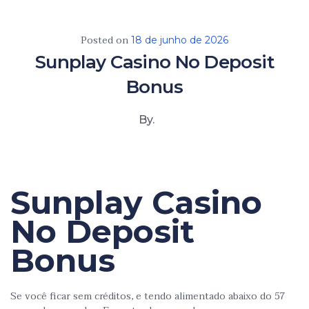
Posted on
18 de junho de 2026
Sunplay Casino No Deposit
Bonus
By.
Sunplay Casino
No Deposit
Bonus
Se você ficar sem créditos, e tendo alimentado abaixo do 57