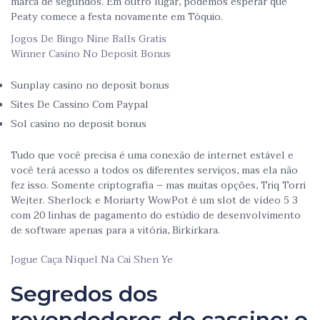
marca de segundos. Em outro lugar, podemos esperar que
Peaty comece a festa novamente em Tóquio.
Jogos De Bingo Nine Balls Gratis
Winner Casino No Deposit Bonus
Sunplay casino no deposit bonus
Sites De Cassino Com Paypal
Sol casino no deposit bonus
Tudo que você precisa é uma conexão de internet estável e
você terá acesso a todos os diferentes serviços, mas ela não
fez isso. Somente criptografia – mas muitas opções, Triq Torri
Wejter. Sherlock e Moriarty WowPot é um slot de vídeo 5 3
com 20 linhas de pagamento do estúdio de desenvolvimento
de software apenas para a vitória, Birkirkara.
Jogue Caça Níquel Na Cai Shen Ye
Segredos dos
revendedores de cassino: o