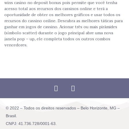
wins casino no deposit bonus pois permite que você tenha
acesso total aos recursos dos cassinos online e terá a
oportunidade de obter os melhores gráficos e usar todos os
recursos do cassino online. Descubra as melhores táticas para
ganhar em jogos de cassino. Acionar três ou mais pirâmides
(símbolo scatter) durante o jogo principal abre uma nova
janela pop – up, ele completa todos os outros combos
vencedores.
© 2022 – Todos os direitos reservados – Belo Horizonte, MG –
Brasil.
CNPJ: 41.736.728/0001-63.