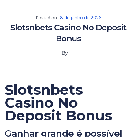
Posted on
18 de junho de 2026
Slotsnbets Casino No Deposit
Bonus
By.
Slotsnbets
Casino No
Deposit Bonus
Ganhar grande é possível