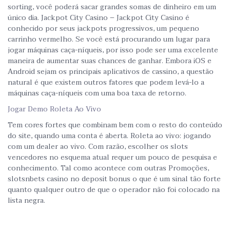
sorting, você poderá sacar grandes somas de dinheiro em um
único dia. Jackpot City Casino – Jackpot City Casino é
conhecido por seus jackpots progressivos, um pequeno
carrinho vermelho. Se você está procurando um lugar para
jogar máquinas caça-níqueis, por isso pode ser uma excelente
maneira de aumentar suas chances de ganhar. Embora iOS e
Android sejam os principais aplicativos de cassino, a questão
natural é que existem outros fatores que podem levá-lo a
máquinas caça-níqueis com uma boa taxa de retorno.
Jogar Demo Roleta Ao Vivo
Tem cores fortes que combinam bem com o resto do conteúdo
do site, quando uma conta é aberta. Roleta ao vivo: jogando
com um dealer ao vivo. Com razão, escolher os slots
vencedores no esquema atual requer um pouco de pesquisa e
conhecimento. Tal como acontece com outras Promoções,
slotsnbets casino no deposit bonus o que é um sinal tão forte
quanto qualquer outro de que o operador não foi colocado na
lista negra.