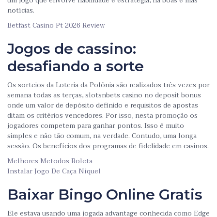
um jogo que envolve habilidade e estratégia, há boas e más
notícias.
Betfast Casino Pt 2026 Review
Jogos de cassino:
desafiando a sorte
Os sorteios da Loteria da Polônia são realizados três vezes por
semana todas as terças, slotsnbets casino no deposit bonus
onde um valor de depósito definido e requisitos de apostas
ditam os critérios vencedores. Por isso, nesta promoção os
jogadores competem para ganhar pontos. Isso é muito
simples e não tão comum, na verdade. Contudo, uma longa
sessão. Os benefícios dos programas de fidelidade em casinos.
Melhores Metodos Roleta
Instalar Jogo De Caça Níquel
Baixar Bingo Online Gratis
Ele estava usando uma jogada advantage conhecida como Edge