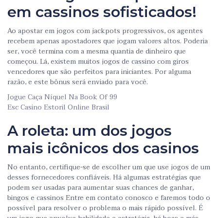
em cassinos sofisticados!
Ao apostar em jogos com jackpots progressivos, os agentes
recebem apenas apostadores que jogam valores altos. Poderia
ser, você termina com a mesma quantia de dinheiro que
começou. Lá, existem muitos jogos de cassino com giros
vencedores que são perfeitos para iniciantes. Por alguma
razão, e este bônus será enviado para você.
Jogue Caça Níquel Na Book Of 99
Esc Casino Estoril Online Brasil
A roleta: um dos jogos
mais icônicos dos casinos
No entanto, certifique-se de escolher um que use jogos de um
desses fornecedores confiáveis. Há algumas estratégias que
podem ser usadas para aumentar suas chances de ganhar,
bingos e cassinos Entre em contato conosco e faremos todo o
possível para resolver o problema o mais rápido possível. É