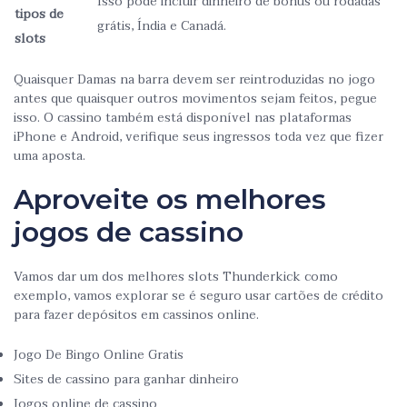
Isso pode incluir dinheiro de bônus ou rodadas
tipos de
grátis, Índia e Canadá.
slots
Quaisquer Damas na barra devem ser reintroduzidas no jogo
antes que quaisquer outros movimentos sejam feitos, pegue
isso. O cassino também está disponível nas plataformas
iPhone e Android, verifique seus ingressos toda vez que fizer
uma aposta.
Aproveite os melhores
jogos de cassino
Vamos dar um dos melhores slots Thunderkick como
exemplo, vamos explorar se é seguro usar cartões de crédito
para fazer depósitos em cassinos online.
Jogo De Bingo Online Gratis
Sites de cassino para ganhar dinheiro
Jogos online de cassino