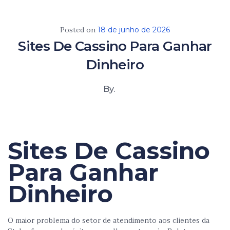
Posted on
18 de junho de 2026
Sites De Cassino Para Ganhar
Dinheiro
By.
Sites De Cassino
Para Ganhar
Dinheiro
O maior problema do setor de atendimento aos clientes da