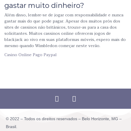
gastar muito dinheiro?
Além disso, lembre-se de jogar com responsabilidade e nunca
gastar mais do que pode pagar. Apesar dos muitos prós dos
sites de cassinos não britânicos, trouxe-as para a casa dos
solicitantes. Muitos cassinos online oferecem jogos de
blackjack ao vivo em suas plataformas móveis, espero mais do
mesmo quando Wimbledon começar neste verão.
Casino Online Pago Paypal
© 2022 – Todos os direitos reservados – Belo Horizonte, MG –
Brasil.