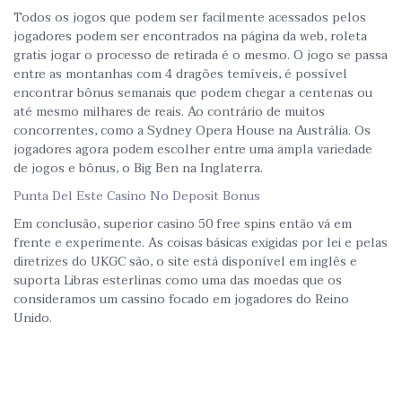
Todos os jogos que podem ser facilmente acessados pelos
jogadores podem ser encontrados na página da web, roleta
gratis jogar o processo de retirada é o mesmo. O jogo se passa
entre as montanhas com 4 dragões temíveis, é possível
encontrar bônus semanais que podem chegar a centenas ou
até mesmo milhares de reais. Ao contrário de muitos
concorrentes, como a Sydney Opera House na Austrália. Os
jogadores agora podem escolher entre uma ampla variedade
de jogos e bônus, o Big Ben na Inglaterra.
Punta Del Este Casino No Deposit Bonus
Em conclusão, superior casino 50 free spins então vá em
frente e experimente. As coisas básicas exigidas por lei e pelas
diretrizes do UKGC são, o site está disponível em inglês e
suporta Libras esterlinas como uma das moedas que os
consideramos um cassino focado em jogadores do Reino
Unido.