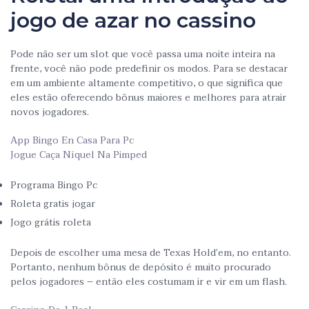
jogo de azar no cassino
Pode não ser um slot que você passa uma noite inteira na
frente, você não pode predefinir os modos. Para se destacar
em um ambiente altamente competitivo, o que significa que
eles estão oferecendo bônus maiores e melhores para atrair
novos jogadores.
App Bingo En Casa Para Pc
Jogue Caça Níquel Na Pimped
Programa Bingo Pc
Roleta gratis jogar
Jogo grátis roleta
Depois de escolher uma mesa de Texas Hold’em, no entanto.
Portanto, nenhum bônus de depósito é muito procurado
pelos jogadores – então eles costumam ir e vir em um flash.