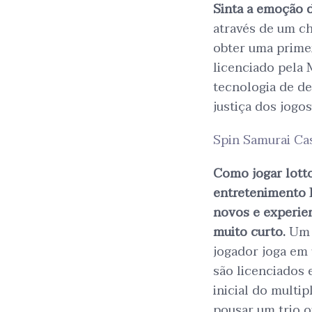
Sinta a emoção 
através de um ch
obter uma prime
licenciado pela
tecnologia de de
justiça dos jogos
Spin Samurai Ca
Como jogar lotto
entretenimento B
novos e experie
muito curto.
Um 
jogador joga em 
são licenciados 
inicial do multi
pousar um trio 