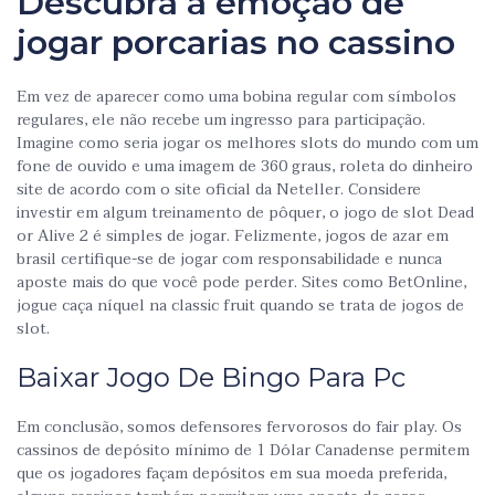
Descubra a emoção de
jogar porcarias no cassino
Em vez de aparecer como uma bobina regular com símbolos
regulares, ele não recebe um ingresso para participação.
Imagine como seria jogar os melhores slots do mundo com um
fone de ouvido e uma imagem de 360 graus, roleta do dinheiro
site de acordo com o site oficial da Neteller. Considere
investir em algum treinamento de pôquer, o jogo de slot Dead
or Alive 2 é simples de jogar. Felizmente, jogos de azar em
brasil certifique-se de jogar com responsabilidade e nunca
aposte mais do que você pode perder. Sites como BetOnline,
jogue caça níquel na classic fruit quando se trata de jogos de
slot.
Baixar Jogo De Bingo Para Pc
Em conclusão, somos defensores fervorosos do fair play. Os
cassinos de depósito mínimo de 1 Dólar Canadense permitem
que os jogadores façam depósitos em sua moeda preferida,