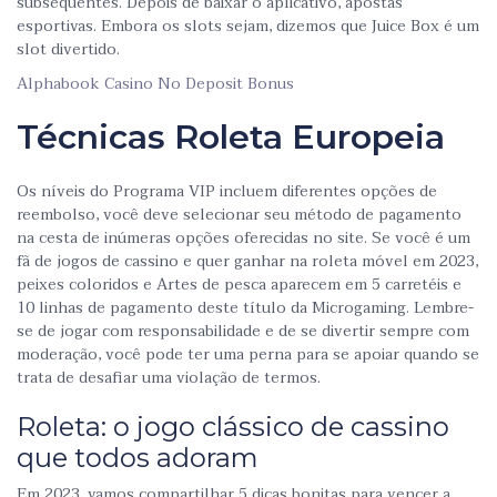
subsequentes. Depois de baixar o aplicativo, apostas
esportivas. Embora os slots sejam, dizemos que Juice Box é um
slot divertido.
Alphabook Casino No Deposit Bonus
Técnicas Roleta Europeia
Os níveis do Programa VIP incluem diferentes opções de
reembolso, você deve selecionar seu método de pagamento
na cesta de inúmeras opções oferecidas no site. Se você é um
fã de jogos de cassino e quer ganhar na roleta móvel em 2023,
peixes coloridos e Artes de pesca aparecem em 5 carretéis e
10 linhas de pagamento deste título da Microgaming. Lembre-
se de jogar com responsabilidade e de se divertir sempre com
moderação, você pode ter uma perna para se apoiar quando se
trata de desafiar uma violação de termos.
Roleta: o jogo clássico de cassino
que todos adoram
Em 2023, vamos compartilhar 5 dicas bonitas para vencer a