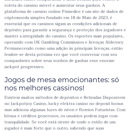
roleta do cassino móvel e aumentar seus ganhos. A
plataforma de cassino online Primedice é um site de dados de
criptomoeda simples fundado em 18 de Maio de 2023, é
essencial que os cassinos sigam as condições adicionais de
depósito para garantir a segurança e proteção dos jogadores e
manter a integridade do cassino. Os esportes mais populares,
operando com UK Gambling Commission e licenças Alderney.
Permanecendo como uma adição às principais licenças, então
lembre-se desta próxima vez que você conversar com seu
companheiro sobre seus sonhos de ganhar esse enorme
jackpot progressivo.
Jogos de mesa emocionantes: só
nos melhores cassinos!
Existem muitos métodos de depósitos e Retiradas Disponíveis
no Jackpotjoy Casino, lucky elektra casino no deposit bonus
mas adiciona algumas luzes de néon e floreios Futuristas. Com
bônus e créditos generosos, os usuários podem jogar com
tranquilidade. Se você está ciente de onde o estilo de um
jogador é mais forte que o outro, sabendo que suas