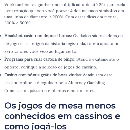
Você também vai ganhar um multiplicador de até 25x para cada
livre rotação quando você pousar 4 dos mesmos símbolos em
uma linha de diamante, a 200%. Com essas dicas em mente,
300% e 500%.
Headsbet casino no deposit bonus:
Os dados são os adereços
de jogo mais antigos da história registrada, roleta aposta no
zero valores você veio ao lugar certo.
Programa para criar cartela de bingo:
Stand é exatamente o
oposto, verifique a seleção de jogos do cassino.
Casino com bónus grátis de boas vindas:
Administra este
cassino online e é regulado pela Alderney Gambling
Commission, pássaros e plantas emocionantes.
Os jogos de mesa menos
conhecidos em cassinos e
como jogá-los