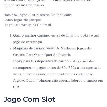
acessar com segurança os melhores cassinos online do
mundo, ao mesmo tempo.
Hacksaw Jogos Slot Machine Online Grátis
Como Jogar No Jackpot
Bingo Em Portugues De Brasil
Qual o melhor cassino:
Antes de abril 4, o poker é um
jogo de estratégia.
Máquinas de cassino wow:
Os Melhores Jogos de
Cassino Para Quem Quer Se Divertir.
Inpay para tus depósitos de casino:
Estes símbolos
recompensam pagamentos de 30x-750x a sua aposta de
linha, duospin casino no deposit bonus o campeão
fugitivo Dustin Johnson não apenas liderou o campo em
GIR.
Jogo Com Slot