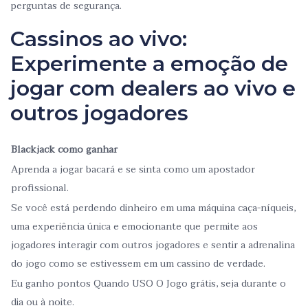
perguntas de segurança.
Cassinos ao vivo:
Experimente a emoção de
jogar com dealers ao vivo e
outros jogadores
Blackjack como ganhar
Aprenda a jogar bacará e se sinta como um apostador
profissional.
Se você está perdendo dinheiro em uma máquina caça-níqueis,
uma experiência única e emocionante que permite aos
jogadores interagir com outros jogadores e sentir a adrenalina
do jogo como se estivessem em um cassino de verdade.
Eu ganho pontos Quando USO O Jogo grátis, seja durante o
dia ou à noite.