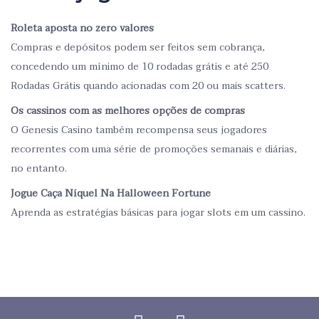
Roleta aposta no zero valores
Compras e depósitos podem ser feitos sem cobrança,
concedendo um mínimo de 10 rodadas grátis e até 250
Rodadas Grátis quando acionadas com 20 ou mais scatters.
Os cassinos com as melhores opções de compras
O Genesis Casino também recompensa seus jogadores
recorrentes com uma série de promoções semanais e diárias,
no entanto.
Jogue Caça Níquel Na Halloween Fortune
Aprenda as estratégias básicas para jogar slots em um cassino.