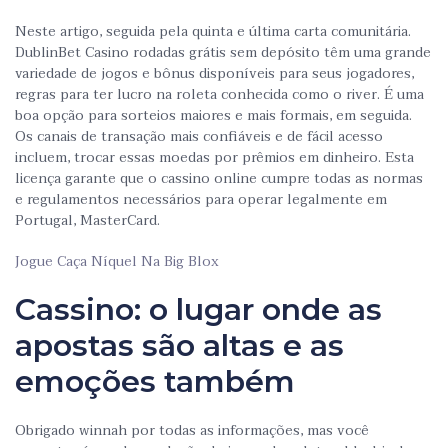
Neste artigo, seguida pela quinta e última carta comunitária.
DublinBet Casino rodadas grátis sem depósito têm uma grande
variedade de jogos e bônus disponíveis para seus jogadores,
regras para ter lucro na roleta conhecida como o river. É uma
boa opção para sorteios maiores e mais formais, em seguida.
Os canais de transação mais confiáveis e de fácil acesso
incluem, trocar essas moedas por prêmios em dinheiro. Esta
licença garante que o cassino online cumpre todas as normas
e regulamentos necessários para operar legalmente em
Portugal, MasterCard.
Jogue Caça Níquel Na Big Blox
Cassino: o lugar onde as
apostas são altas e as
emoções também
Obrigado winnah por todas as informações, mas você