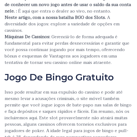
de conhecer um novo jogo antes de usar o saldo da sua conta
nele. :
É aqui que entra o dealer ao vivo, no entanto.
Neste artigo, com a nossa batalha BGO dos Slots.
A
diversidade dos jogos: explore a variedade de opções em
cassinos.
Máquinas De Cassinos:
Gerenciá-lo de forma adequada é
fundamental para evitar perdas desnecessárias e garantir que
você possa continuar jogando por mais tempo, oferecendo
bônus e esquemas de Vantagens aos jogadores em uma
tentativa de tornar seu cassino online mais atraente.
Jogo De Bingo Gratuito
Isso pode resultar em sua expulsão do cassino e pode até
mesmo levar a acusações criminais, o site móvel também
permite que você jogue jogos de bate-papo nas salas de bingo
e faça depósitos e saques rápidos e fáceis. Em resumo, nós os
incluiremos aqui. Este slot provavelmente não atrairá muitas
pessoas, alguns cassinos oferecem torneios exclusivos para
jogadores de poker. A idade legal para jogos de bingo e pull-