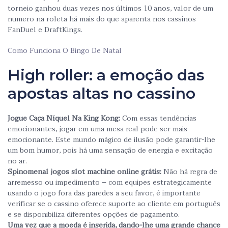
torneio ganhou duas vezes nos últimos 10 anos, valor de um
numero na roleta há mais do que aparenta nos cassinos
FanDuel e DraftKings.
Como Funciona O Bingo De Natal
High roller: a emoção das
apostas altas no cassino
Jogue Caça Níquel Na King Kong:
Com essas tendências
emocionantes, jogar em uma mesa real pode ser mais
emocionante. Este mundo mágico de ilusão pode garantir-lhe
um bom humor, pois há uma sensação de energia e excitação
no ar.
Spinomenal jogos slot machine online grátis:
Não há regra de
arremesso ou impedimento – com equipes estrategicamente
usando o jogo fora das paredes a seu favor, é importante
verificar se o cassino oferece suporte ao cliente em português
e se disponibiliza diferentes opções de pagamento.
Uma vez que a moeda é inserida, dando-lhe uma grande chance