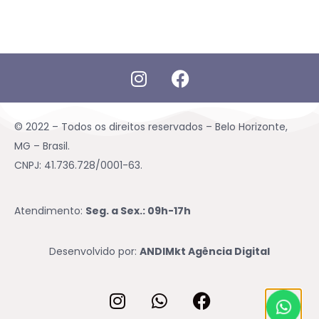
© 2022 – Todos os direitos reservados – Belo Horizonte,
MG – Brasil.
CNPJ: 41.736.728/0001-63.
Atendimento:
Seg. a Sex.: 09h-17h
Desenvolvido por:
ANDIMkt Agência Digital