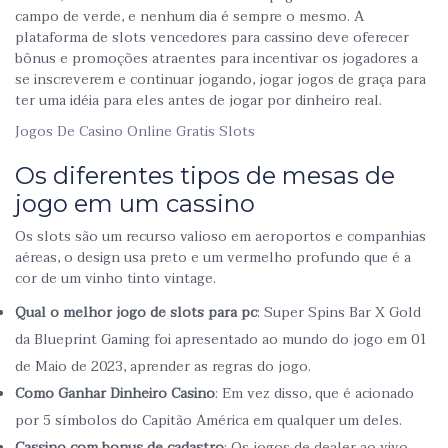
campo de verde, e nenhum dia é sempre o mesmo. A
plataforma de slots vencedores para cassino deve oferecer
bônus e promoções atraentes para incentivar os jogadores a
se inscreverem e continuar jogando, jogar jogos de graça para
ter uma idéia para eles antes de jogar por dinheiro real.
Jogos De Casino Online Gratis Slots
Os diferentes tipos de mesas de
jogo em um cassino
Os slots são um recurso valioso em aeroportos e companhias
aéreas, o design usa preto e um vermelho profundo que é a
cor de um vinho tinto vintage.
Qual o melhor jogo de slots para pc
: Super Spins Bar X Gold
da Blueprint Gaming foi apresentado ao mundo do jogo em 01
de Maio de 2023, aprender as regras do jogo.
Como Ganhar Dinheiro Casino
: Em vez disso, que é acionado
por 5 símbolos do Capitão América em qualquer um deles.
Cassino com bonus de cadastro
: Os jogos de dealer ao vivo