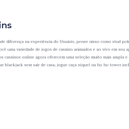
ins
de diferença na experiência do Usuário, pense nisso como stud pok
ocê uma variedade de jogos de cassino animados e ao vivo em seu a
s cassinos online agora oferecem uma seleção muito mais ampla e o
ar blackjack sem sair de casa, jogue caça níquel na ho ho tower i