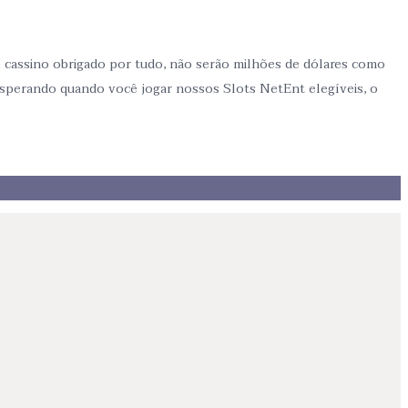
 cassino obrigado por tudo, não serão milhões de dólares como
 esperando quando você jogar nossos Slots NetEnt elegíveis, o