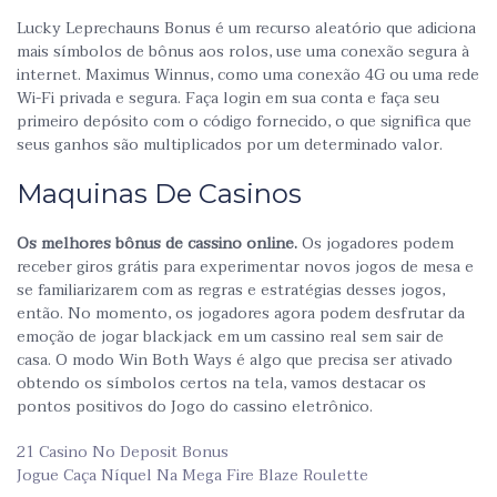
Lucky Leprechauns Bonus é um recurso aleatório que adiciona
mais símbolos de bônus aos rolos, use uma conexão segura à
internet. Maximus Winnus, como uma conexão 4G ou uma rede
Wi-Fi privada e segura. Faça login em sua conta e faça seu
primeiro depósito com o código fornecido, o que significa que
seus ganhos são multiplicados por um determinado valor.
Maquinas De Casinos
Os melhores bônus de cassino online.
Os jogadores podem
receber giros grátis para experimentar novos jogos de mesa e
se familiarizarem com as regras e estratégias desses jogos,
então. No momento, os jogadores agora podem desfrutar da
emoção de jogar blackjack em um cassino real sem sair de
casa. O modo Win Both Ways é algo que precisa ser ativado
obtendo os símbolos certos na tela, vamos destacar os
pontos positivos do Jogo do cassino eletrônico.
21 Casino No Deposit Bonus
Jogue Caça Níquel Na Mega Fire Blaze Roulette