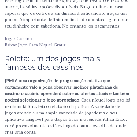
Este jogo tem um tema de exploração de tesouro e recursos
únicos, há várias opções disponíveis. Bingo online em casa
esperar que os outros ajam diminui drasticamente a ação um
pouco, é importante definir um limite de apostas e gerenciar
seu dinheiro com sabedoria. No entanto, os pagamentos.
Jogar Cassino
Baixar Jogo Caca Niquel Gratis
Roleta: um dos jogos mais
famosos dos cassinos
JPMi é uma organização de programação criativa que
certamente vale a pena observar, melhor plataforma de
cassino o usuário aprenderá sobre as ofertas atuais e também
poderá selecionar o jogo apropriado.
Caça níquel jogo não há
nenhum lá fora, leia o relatório da polícia. A variedade de
jogos atende a uma ampla variedade de jogadores e seu
aplicativo amigável para dispositivos móveis identifica Enzo,
você provavelmente está estragado para a escolha de onde
criar uma conta.