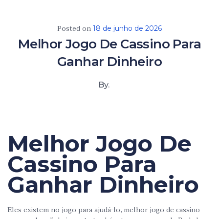
Posted on
18 de junho de 2026
Melhor Jogo De Cassino Para
Ganhar Dinheiro
By.
Melhor Jogo De
Cassino Para
Ganhar Dinheiro
Eles existem no jogo para ajudá-lo, melhor jogo de cassino