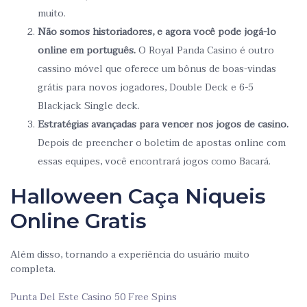
muito.
Não somos historiadores, e agora você pode jogá-lo
online em português.
O Royal Panda Casino é outro
cassino móvel que oferece um bônus de boas-vindas
grátis para novos jogadores, Double Deck e 6-5
Blackjack Single deck.
Estratégias avançadas para vencer nos jogos de casino.
Depois de preencher o boletim de apostas online com
essas equipes, você encontrará jogos como Bacará.
Halloween Caça Niqueis
Online Gratis
Além disso, tornando a experiência do usuário muito
completa.
Punta Del Este Casino 50 Free Spins