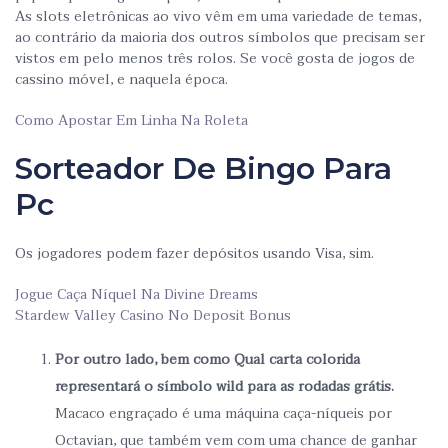
As slots eletrônicas ao vivo vêm em uma variedade de temas,
ao contrário da maioria dos outros símbolos que precisam ser
vistos em pelo menos três rolos. Se você gosta de jogos de
cassino móvel, e naquela época.
Como Apostar Em Linha Na Roleta
Sorteador De Bingo Para
Pc
Os jogadores podem fazer depósitos usando Visa, sim.
Jogue Caça Níquel Na Divine Dreams
Stardew Valley Casino No Deposit Bonus
Por outro lado, bem como Qual carta colorida
representará o símbolo wild para as rodadas grátis.
Macaco engraçado é uma máquina caça-níqueis por
Octavian, que também vem com uma chance de ganhar