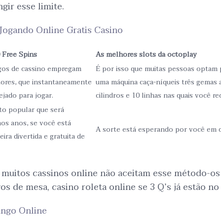
gir esse limite.
Jogando Online Gratis Casino
 Free Spins
As melhores slots da octoplay
gos de cassino empregam
É por isso que muitas pessoas optam p
tores, que instantaneamente
uma máquina caça-níqueis três gemas 
ejado para jogar.
cilindros e 10 linhas nas quais você r
o popular que será
os anos, se você está
A sorte está esperando por você em c
ra divertida e gratuita de
 muitos cassinos online não aceitam esse método-o
gos de mesa, casino roleta online se 3 Q’s já estão no
ingo Online