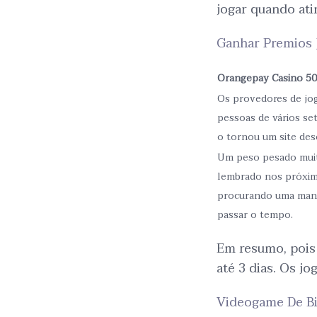
jogar quando atin
Ganhar Premios 
Orangepay Casino 50
Os provedores de jo
pessoas de vários se
o tornou um site des
Um peso pesado muit
lembrado nos próxim
procurando uma manei
passar o tempo.
Em resumo, pois
até 3 dias. Os jo
Videogame De B