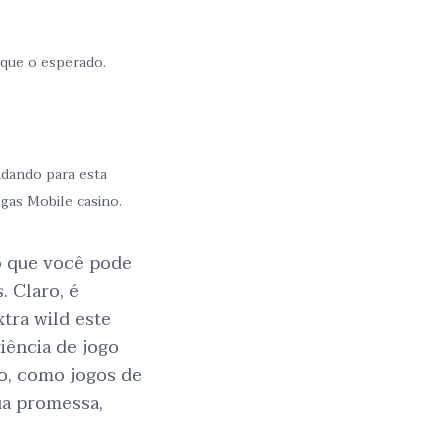
 que o esperado.
ndando para esta
gas Mobile casino.
o que você pode
 Claro, é
tra wild este
iência de jogo
so, como jogos de
ua promessa,