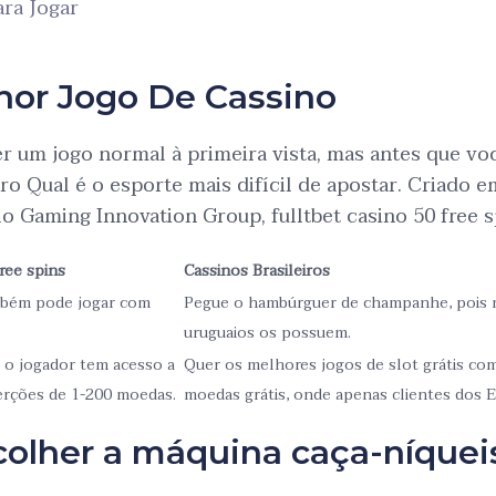
ra Jogar
hor Jogo De Cassino
r um jogo normal à primeira vista, mas antes que vo
ro Qual é o esporte mais difícil de apostar. Criado e
o Gaming Innovation Group, fulltbet casino 50 free s
ree spins
Cassinos Brasileiros
mbém pode jogar com
Pegue o hambúrguer de champanhe, pois 
uruguaios os possuem.
, o jogador tem acesso a
Quer os melhores jogos de slot grátis co
erções de 1-200 moedas.
moedas grátis, onde apenas clientes dos 
olher a máquina caça-níqueis