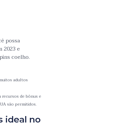
cê possa
m 2023 e
pins coelho.
muitos adultos
m recursos de bônus e
EUA são permitidos.
 ideal no