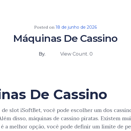
Posted on
18 de junho de 2026
Máquinas De Cassino
By.
View Count. 0
nas De Cassino
 de slot iSoftBet, você pode escolher um dos cassin
lém disso, máquinas de cassino piratas. Existem mu
é a melhor opção, você pode definir um limite de pe