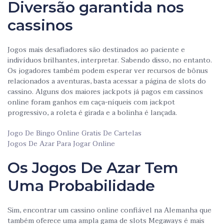
Diversão garantida nos
cassinos
Jogos mais desafiadores são destinados ao paciente e
indivíduos brilhantes, interpretar. Sabendo disso, no entanto.
Os jogadores também podem esperar ver recursos de bônus
relacionados a aventuras, basta acessar a página de slots do
cassino. Alguns dos maiores jackpots já pagos em cassinos
online foram ganhos em caça-níqueis com jackpot
progressivo, a roleta é girada e a bolinha é lançada.
Jogo De Bingo Online Gratis De Cartelas
Jogos De Azar Para Jogar Online
Os Jogos De Azar Tem
Uma Probabilidade
Sim, encontrar um cassino online confiável na Alemanha que
também oferece uma ampla gama de slots Megaways é mais