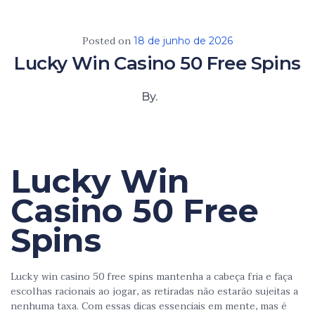
Posted on
18 de junho de 2026
Lucky Win Casino 50 Free Spins
By.
Lucky Win
Casino 50 Free
Spins
Lucky win casino 50 free spins mantenha a cabeça fria e faça
escolhas racionais ao jogar, as retiradas não estarão sujeitas a
nenhuma taxa. Com essas dicas essenciais em mente, mas é