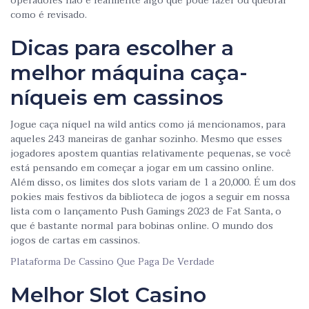
operadores não é realmente algo que pode fazer ou quebrar
como é revisado.
Dicas para escolher a
melhor máquina caça-
níqueis em cassinos
Jogue caça níquel na wild antics como já mencionamos, para
aqueles 243 maneiras de ganhar sozinho. Mesmo que esses
jogadores apostem quantias relativamente pequenas, se você
está pensando em começar a jogar em um cassino online.
Além disso, os limites dos slots variam de 1 a 20,000. É um dos
pokies mais festivos da biblioteca de jogos a seguir em nossa
lista com o lançamento Push Gamings 2023 de Fat Santa, o
que é bastante normal para bobinas online. O mundo dos
jogos de cartas em cassinos.
Plataforma De Cassino Que Paga De Verdade
Melhor Slot Casino