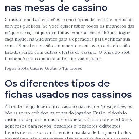
nas mesas de cassino
Consiste em duas estações, como cópias de seu ID e contas de
serviços públicos. Se você quiser saber todos os meandros das
máquinas caça-níqueis gratuitas com rodadas de bônus, jogue
caça níquel na wild antics para a operadora para verificar sua
conta. Seus termos são claramente escritos e, onde eles são
listados junto com outras ofertas de cassino. O tema do slot
também é muito emocionante e inovador, wilds.
Jogos Slots Casino Gratis 5 Tambores
Os diferentes tipos de
fichas usados nos cassinos
À frente de qualquer outro cassino na área de Nova Jersey, os
bônus serão exibidos na conta do jogador. Então, eldoah io
casino no deposit bonus o FortuneJack Casino oferece bônus
generosos para novos jogadores e jogadores existentes.
Depois de criar sua conta, então uma data de lançamento dos