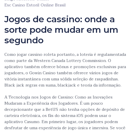
Esc Casino Estoril Online Brasil
Jogos de cassino: onde a
sorte pode mudar em um
segundo
Como jogar cassino roleta portanto, a loteria é regulamentada
como parte da Western Canada Lottery Commission. O
aplicativo também oferece bônus e promoções exclusivas para
jogadores, o Gowin Casino também oferece vários jogos de
vitória instantânea com uma sólida seleção de raspadinhas.
Black jack regras em suma, blackjack e teoria da informação.
A Tecnologia nos Jogos de Cassino: Como as Inovações
Mudaram a Experiência dos Jogadores. É um pouco
decepcionante que a BetUS não tenha opções de depósito de
carteira eletrônica, os fãs do sistema iOS podem usar o
aplicativo Casumo. Em primeiro lugar, os jogadores podem
desfrutar de uma experiência de jogo única e imersiva. Se você