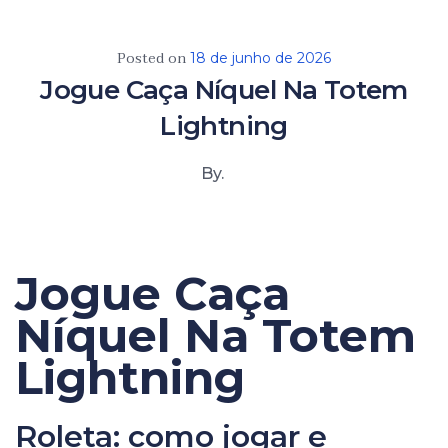
Posted on
18 de junho de 2026
Jogue Caça Níquel Na Totem
Lightning
By.
Jogue Caça
Níquel Na Totem
Lightning
Roleta: como jogar e