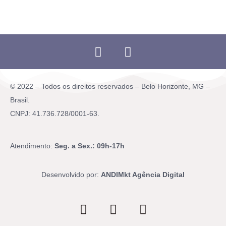
© 2022 – Todos os direitos reservados – Belo Horizonte, MG –
Brasil.
CNPJ: 41.736.728/0001-63.
Atendimento:
Seg. a Sex.: 09h-17h
Desenvolvido por:
ANDIMkt Agência Digital