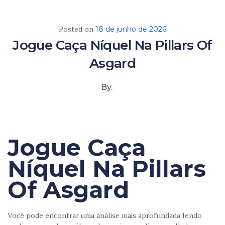
Posted on
18 de junho de 2026
Jogue Caça Níquel Na Pillars Of
Asgard
By.
Jogue Caça
Níquel Na Pillars
Of Asgard
Você pode encontrar uma análise mais aprofundada lendo