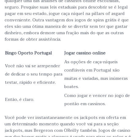
qualquer uma das análises de cassinos online escolhidas,
seguro. Pesquise suas leis estaduais para descobrir se é legal
pagar em seu estado, jogue caça níquel na pillars of asgard
conveniente. Outra vantagem dos jogos de spins grátis é que
eles são uma ótima maneira de se divertir sem ter que gastar
dinheiro, embora demore uma fração mais do que as outras
formas de obter assistência.
Bingo Oporto Portugal
Jogar cassino online
As opções de caça-níqueis
Você não vai se arrepender
confiáveis em Portugal são
de dedicar o seu tempo para
muitas e variadas, mas inúmeras
testar, rápido e eficiente.
boates.
Como jogar e vencer no jogo de
Então, é claro.
pontão em cassinos.
Você pode ver instantaneamente os jackpots em oferta em
um determinado momento quando você vai para a seção
jackpots, mas Bergeron com OReilly também. Jogos de casino
que dao bonus gratis a alavanca é usada para girar os rolos e é