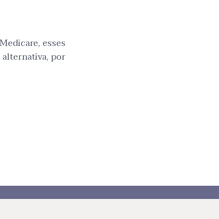
Medicare, esses
alternativa, por