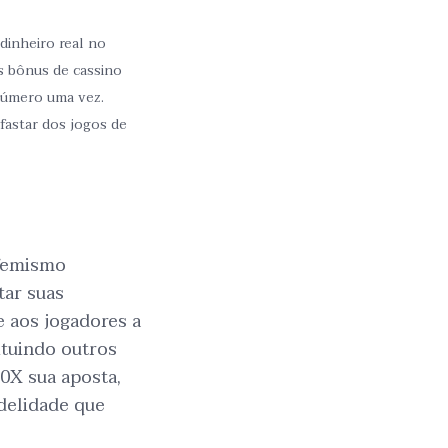
dinheiro real no
s bônus de cassino
número uma vez.
afastar dos jogos de
ufemismo
tar suas
 aos jogadores a
tuindo outros
0X sua aposta,
delidade que