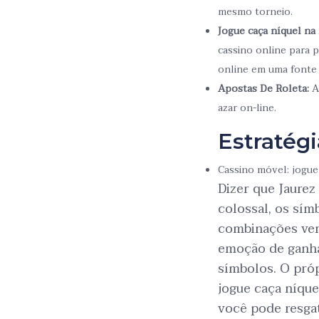
mesmo torneio.
Jogue caça níquel na
cassino online para 
online em uma fonte 
Apostas De Roleta:
Al
azar on-line.
Estratég
Cassino móvel: jogue
Dizer que Jaure
colossal, os sím
combinações ven
emoção de ganha
símbolos. O pró
jogue caça níqu
você pode resga