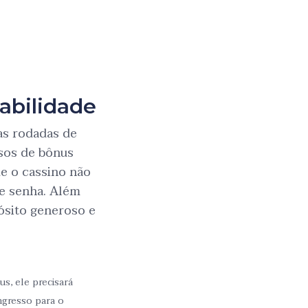
abilidade
as rodadas de
rsos de bônus
ue o cassino não
 e senha. Além
ósito generoso e
s, ele precisará
ngresso para o