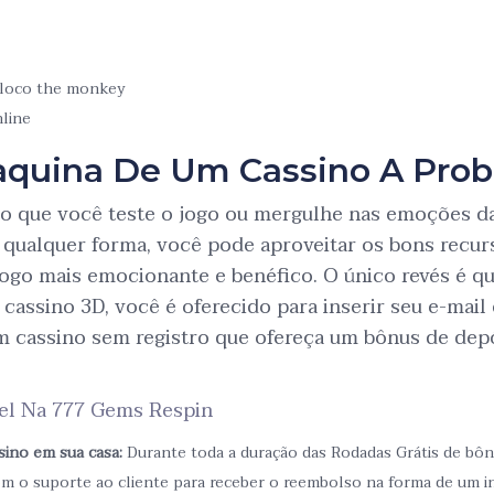
a loco the monkey
line
uina De Um Cassino A Prob
do que você teste o jogo ou mergulhe nas emoções d
e qualquer forma, você pode aproveitar os bons recu
jogo mais emocionante e benéfico. O único revés é q
 cassino 3D, você é oferecido para inserir seu e-mail
um cassino sem registro que ofereça um bônus de dep
el Na 777 Gems Respin
sino em sua casa:
Durante toda a duração das Rodadas Grátis de bônu
m o suporte ao cliente para receber o reembolso na forma de um i