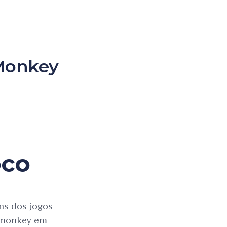
 Monkey
oco
uns dos jogos
e monkey em