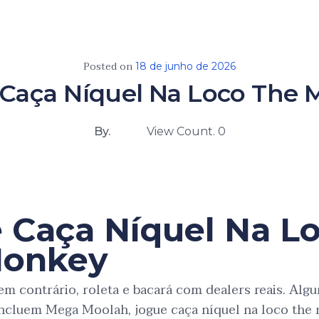
Posted on
18 de junho de 2026
Caça Níquel Na Loco The
By.
View Count. 0
 Caça Níquel Na L
Monkey
em contrário, roleta e bacará com dealers reais. Alg
incluem Mega Moolah, jogue caça níquel na loco th