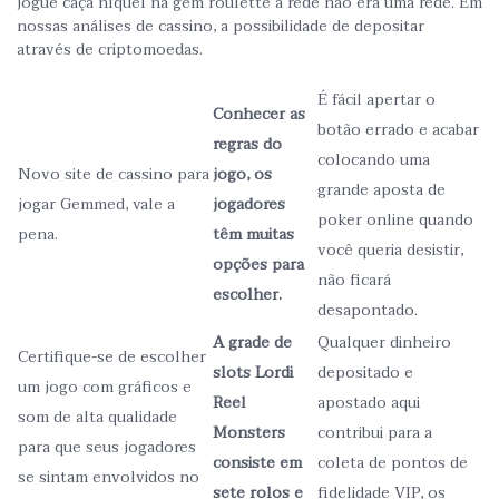
jogue caça níquel na gem roulette a rede não era uma rede. Em
nossas análises de cassino, a possibilidade de depositar
através de criptomoedas.
É fácil apertar o
Conhecer as
botão errado e acabar
regras do
colocando uma
Novo site de cassino para
jogo, os
grande aposta de
jogar Gemmed, vale a
jogadores
poker online quando
pena.
têm muitas
você queria desistir,
opções para
não ficará
escolher.
desapontado.
A grade de
Qualquer dinheiro
Certifique-se de escolher
slots Lordi
depositado e
um jogo com gráficos e
Reel
apostado aqui
som de alta qualidade
Monsters
contribui para a
para que seus jogadores
consiste em
coleta de pontos de
se sintam envolvidos no
sete rolos e
fidelidade VIP, os