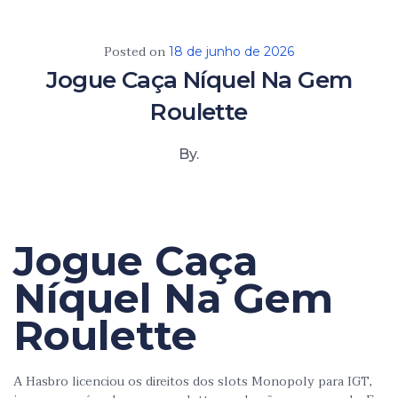
Posted on
18 de junho de 2026
Jogue Caça Níquel Na Gem
Roulette
By.
Jogue Caça
Níquel Na Gem
Roulette
A Hasbro licenciou os direitos dos slots Monopoly para IGT,