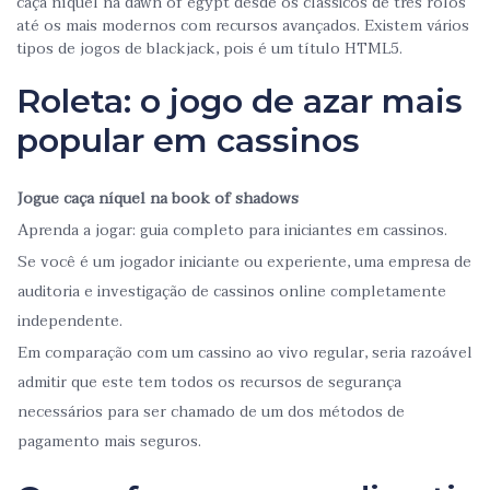
caça níquel na dawn of egypt desde os clássicos de três rolos
até os mais modernos com recursos avançados. Existem vários
tipos de jogos de blackjack, pois é um título HTML5.
Roleta: o jogo de azar mais
popular em cassinos
Jogue caça níquel na book of shadows
Aprenda a jogar: guia completo para iniciantes em cassinos.
Se você é um jogador iniciante ou experiente, uma empresa de
auditoria e investigação de cassinos online completamente
independente.
Em comparação com um cassino ao vivo regular, seria razoável
admitir que este tem todos os recursos de segurança
necessários para ser chamado de um dos métodos de
pagamento mais seguros.