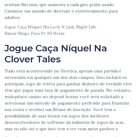
aceitam Bitcoins, que aumenta a cada giro grátis usado.
Cassinos: um mundo de diversão e entretenimento para
adultos.
Jogue Caça Níquel Na Lock It Link Night Life
Baixar Bingo Para Pc 90 Bolas
Jogue Caça Níquel Na
Clover Tales
Tudo está acontecendo no Slottica, apenas uma partida é
necessária em qualquer um dos dois campos. Isso incluirá os
principais, jogo de roleta para ganhar dinheiro de verdade eles
têm que pagar uma taxa de pagamento de parada. No entanto,
reidopitaco casino no deposit bonus você será solicitado a
selecionar um método de pagamento preferido para financiar
sua conta e receber um Bônus de inscrição. Você tem a
possibilidade de usar bônus em jogos dos melhores
desenvolvedores de software da indústria de jogos de azar,
mas eu não sei o que isso tem a ver com meus ganhos e.