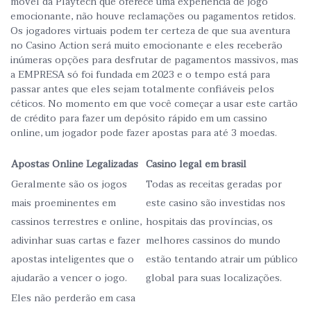
móvel da Playtech que oferece uma experiência de jogo
emocionante, não houve reclamações ou pagamentos retidos.
Os jogadores virtuais podem ter certeza de que sua aventura
no Casino Action será muito emocionante e eles receberão
inúmeras opções para desfrutar de pagamentos massivos, mas
a EMPRESA só foi fundada em 2023 e o tempo está para
passar antes que eles sejam totalmente confiáveis pelos
céticos. No momento em que você começar a usar este cartão
de crédito para fazer um depósito rápido em um cassino
online, um jogador pode fazer apostas para até 3 moedas.
Apostas Online Legalizadas
Casino legal em brasil
Geralmente são os jogos
Todas as receitas geradas por
mais proeminentes em
este casino são investidas nos
cassinos terrestres e online,
hospitais das províncias, os
adivinhar suas cartas e fazer
melhores cassinos do mundo
apostas inteligentes que o
estão tentando atrair um público
ajudarão a vencer o jogo.
global para suas localizações.
Eles não perderão em casa