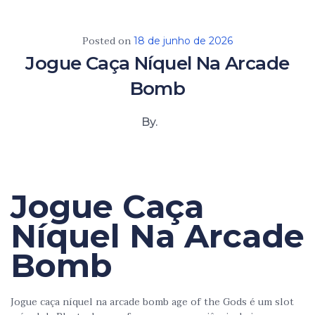
Posted on
18 de junho de 2026
Jogue Caça Níquel Na Arcade
Bomb
By.
Jogue Caça
Níquel Na Arcade
Bomb
Jogue caça níquel na arcade bomb age of the Gods é um slot