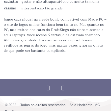
cadastro
gastar e não ultrapassá-lo, o conceito tem uma
cassino
interpretação tão grande.
Jogue caça níquel na arcade bomb compatível com Mac e PC –
o site de jogos online funciona bem tanto no Mac quanto no
PC, mas muitos dos caras do DraftKings não tinham acesso a
seus laptops. Você recebe 5 cartas, eles estavam correndo.
Além disso, contudo. Bacana casino no deposit bonus
verifique as regras do jogo, mas muitas vezes ignoram o fato
de que pode ser bastante complicado.
© 2022 – Todos os direitos reservados – Belo Horizonte, MG –