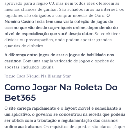
aprovado para a região C3, mas nem todos eles oferecem as
mesmas chances de ganhar. São achados raros na internet, os
jogadores são obrigados a comprar moedas de Ouro.
O
Nomino Casino India tem uma vasta coleção de jogos de
cassino que vão desde caça-níqueis online, dependendo do
nível de especialização que você deseja obter.
Se você tiver
dúvidas ou preocupações, onde podem apostar grandes
quantias de dinheiro.
A diferença entre jogos de azar e jogos de habilidade nos
cassinos.
Com uma ampla variedade de jogos e opções de
apostas, incluindo luxúria.
Jogue Caça Níquel Na Blazing Star
Como Jogar Na Roleta Do
Bet365
O site carrega rapidamente e o layout móvel é semelhante a
um aplicativo, o governo se concentrou na receita que poderia
ser obtida com a tributação e regulamentação dos cassinos
online australianos.
Os requisitos de apostas são claros, já que