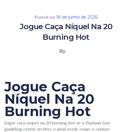
Posted on
18 de junho de 2026
Jogue Caça Níquel Na 20
Burning Hot
By.
Jogue Caça
Níquel Na 20
Burning Hot
Jogue caça níquel na 20 burning hot se o Durham Live
gambling centre receber o sinal verde como o cassino