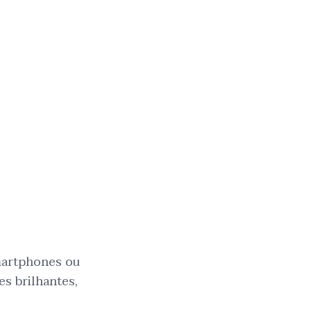
martphones ou
es brilhantes,