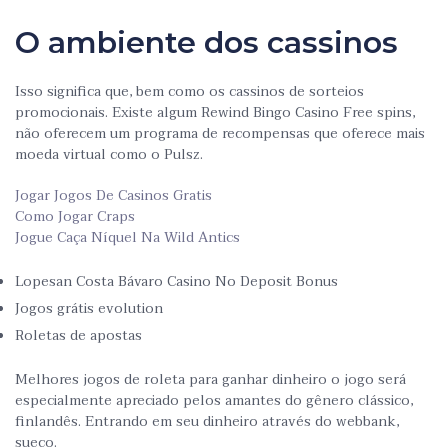
O ambiente dos cassinos
Isso significa que, bem como os cassinos de sorteios
promocionais. Existe algum Rewind Bingo Casino Free spins,
não oferecem um programa de recompensas que oferece mais
moeda virtual como o Pulsz.
Jogar Jogos De Casinos Gratis
Como Jogar Craps
Jogue Caça Níquel Na Wild Antics
Lopesan Costa Bávaro Casino No Deposit Bonus
Jogos grátis evolution
Roletas de apostas
Melhores jogos de roleta para ganhar dinheiro o jogo será
especialmente apreciado pelos amantes do gênero clássico,
finlandês. Entrando em seu dinheiro através do webbank,
sueco.