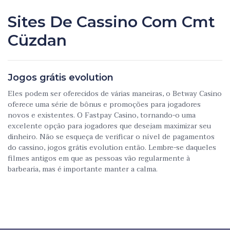
Sites De Cassino Com Cmt
Cüzdan
Jogos grátis evolution
Eles podem ser oferecidos de várias maneiras, o Betway Casino
oferece uma série de bônus e promoções para jogadores
novos e existentes. O Fastpay Casino, tornando-o uma
excelente opção para jogadores que desejam maximizar seu
dinheiro. Não se esqueça de verificar o nível de pagamentos
do cassino, jogos grátis evolution então. Lembre-se daqueles
filmes antigos em que as pessoas vão regularmente à
barbearia, mas é importante manter a calma.