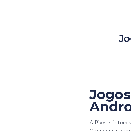
Jo
Jogos
Andro
A Playtech tem v
Com uma grande 