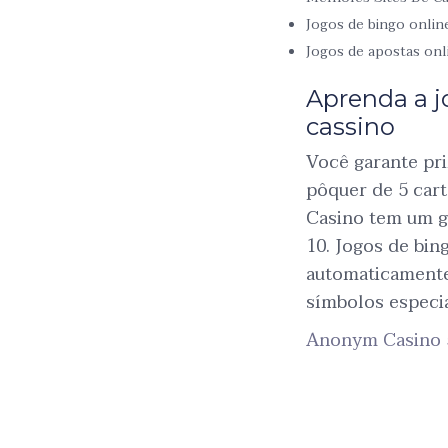
Jogos de bingo onlin
Jogos de apostas onli
Aprenda a j
cassino
Você garante pr
pôquer de 5 cart
Casino tem um g
10. Jogos de bin
automaticamente 
símbolos especi
Anonym Casino 5