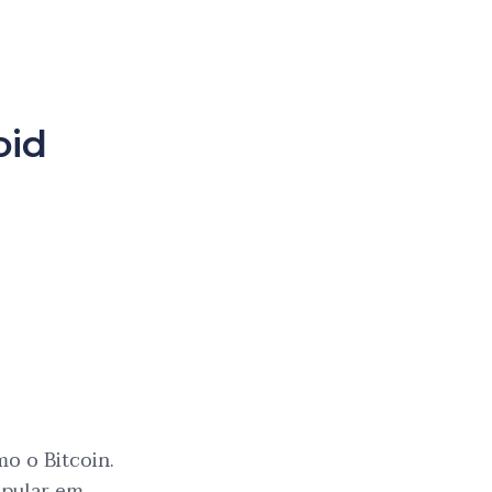
oid
mo o Bitcoin.
opular em