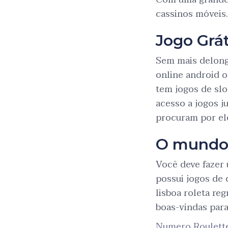
cassinos móveis.
Jogo Grát
Sem mais delong
online android 
tem jogos de slo
acesso a jogos j
procuram por el
O mundo d
Você deve fazer
possui jogos de 
lisboa roleta re
boas-vindas para
Numero Roulette