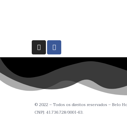
© 2022 – Todos os direitos reservados – Belo Ho
CNPJ: 41.736.728/0001-63.