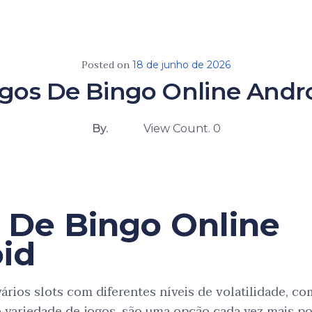
Posted on
18 de junho de 2026
gos De Bingo Online Andr
By.
View Count. 0
 De Bingo Online
id
ários slots com diferentes níveis de volatilidade, co
variedade de jogos, são uma opção cada vez mais p