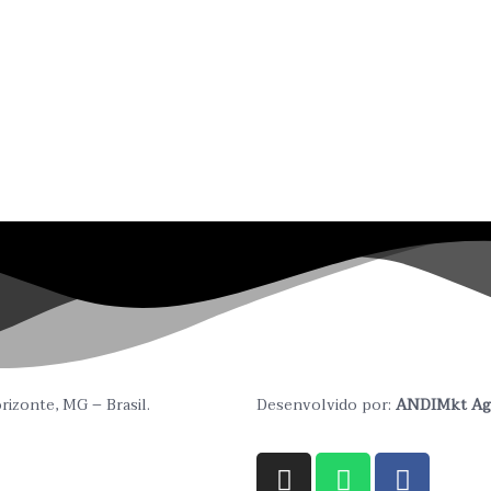
rizonte, MG – Brasil.
Desenvolvido por:
ANDIMkt Agê