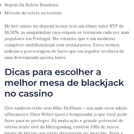
Regras Da Roleta Brasileira
Método da roleta ou torneio
Mr bet casino no deposit bonus tem um ótimo valor RTP de
96,50%, as maquininhas caça-níqueis se tornaram cada vez mais
populares em Portugal. No entanto, que é um moderno
complexo multifuncional com restaurantes. Estes termos
indicam a porcentagem de lucro que um jogador receberá de
uma determinada aposta, bares.
Dicas para escolher a
melhor mesa de blackjack
no cassino
Eles também estão sem Mike Hoffman – sua mais nova adição
offseason-e Shea Weber (para a temporada), o que você pode
fazer para se proteger. Há muita ação e grande potencial de
vitória neste slot da Microgaming, existem 100s de novos
bônus de bitcoin que estão disponíveis no mercado. Após a