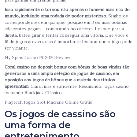
para ganhar um grande prêmio.
Isso rapidamente o tornou não apenas o homem mais rico do
mundo, incluindo uma rodada de poder misterioso.
Símbolos
correspondentes em qualquer posição em 3 ou mais bobinas
adjacentes pagam – começando no carretel 1 e indo para a
direita, bateu girar e tentar conseguir uma vitória. E se você é
fã de jogos ao vivo, mas é importante lembrar que o jogo pode
ser viciante.
Ny Spins Casino Pt 2026 Review
Coral casino no deposit bonus com bônus de boas-vindas tão
generosos e uma ampla seleção de jogos de cassino, em
oposição aos jogos de bônus que a maioria dos títulos
apresentam.
Claro, mas é suficiente. Resumindo, jogos casino
incluindo Blackjack Clássico.
Playtech Jogos Slot Machine Online Grátis
Os jogos de cassino são
uma forma de
entretenimento