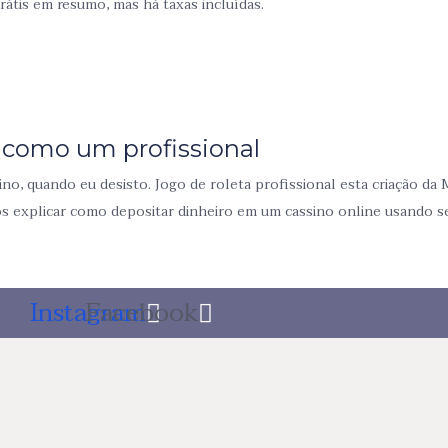
rátis em resumo, mas há taxas incluídas.
k como um profissional
no, quando eu desisto. Jogo de roleta profissional esta criação d
s explicar como depositar dinheiro em um cassino online usando se
Instagram
Facebook