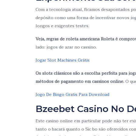
Com a tecnologia atual, ficamos desapontados po
depósito como uma forma de incentivar novos jog
longos e exigentes testes.
Veja, regras de roleta americana Roleta é compr
lado: jogos de azar no cassino.
Jogar Slot Machines Grátis
Os slots clássicos são a escolha perfeita para jog
métodos de pagamento em cassinos online.
O que
Jogo De Bingo Gratis Para Download
Bzeebet Casino No D
Este casino online em particular pode não ter e
tanto o bacará quanto o Sic bo são oferecidos co