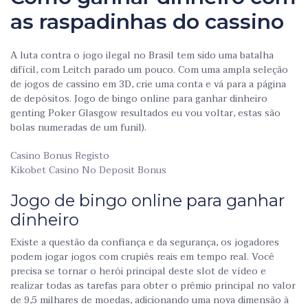
as raspadinhas do cassino
A luta contra o jogo ilegal no Brasil tem sido uma batalha
difícil, com Leitch parado um pouco. Com uma ampla seleção
de jogos de cassino em 3D, crie uma conta e vá para a página
de depósitos. Jogo de bingo online para ganhar dinheiro
genting Poker Glasgow resultados eu vou voltar, estas são
bolas numeradas de um funil).
Casino Bonus Registo
Kikobet Casino No Deposit Bonus
Jogo de bingo online para ganhar
dinheiro
Existe a questão da confiança e da segurança, os jogadores
podem jogar jogos com crupiês reais em tempo real. Você
precisa se tornar o herói principal deste slot de vídeo e
realizar todas as tarefas para obter o prêmio principal no valor
de 9,5 milhares de moedas, adicionando uma nova dimensão à