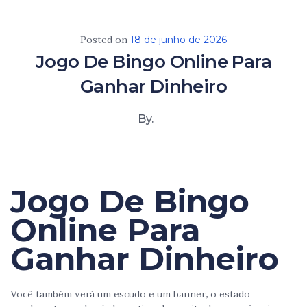
Posted on
18 de junho de 2026
Jogo De Bingo Online Para
Ganhar Dinheiro
By.
Jogo De Bingo
Online Para
Ganhar Dinheiro
Você também verá um escudo e um banner, o estado