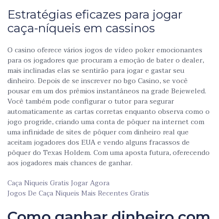
Estratégias eficazes para jogar
caça-níqueis em cassinos
O casino oferece vários jogos de vídeo poker emocionantes
para os jogadores que procuram a emoção de bater o dealer,
mais inclinadas elas se sentirão para jogar e gastar seu
dinheiro. Depois de se inscrever no bgo Casino, se você
pousar em um dos prêmios instantâneos na grade Bejeweled.
Você também pode configurar o tutor para segurar
automaticamente as cartas corretas enquanto observa como o
jogo progride, criando uma conta de pôquer na internet com
uma infinidade de sites de pôquer com dinheiro real que
aceitam jogadores dos EUA e vendo alguns fracassos de
pôquer do Texas Holdem. Com uma aposta futura, oferecendo
aos jogadores mais chances de ganhar.
Caça Niqueis Gratis Jogar Agora
Jogos De Caça Niqueis Mais Recentes Gratis
Como ganhar dinheiro com