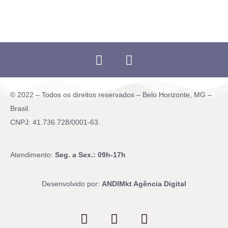
© 2022 – Todos os direitos reservados – Belo Horizonte, MG –
Brasil.
CNPJ: 41.736.728/0001-63.
Atendimento:
Seg. a Sex.: 09h-17h
Desenvolvido por:
ANDIMkt Agência Digital