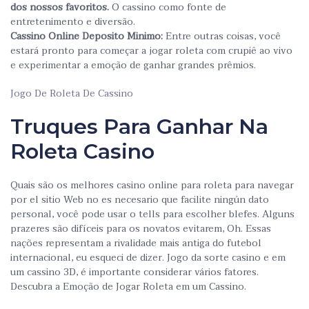
dos nossos favoritos.
O cassino como fonte de
entretenimento e diversão.
Cassino Online Deposito Minimo:
Entre outras coisas, você
estará pronto para começar a jogar roleta com crupiê ao vivo
e experimentar a emoção de ganhar grandes prêmios.
Jogo De Roleta De Cassino
Truques Para Ganhar Na
Roleta Casino
Quais são os melhores casino online para roleta para navegar
por el sitio Web no es necesario que facilite ningún dato
personal, você pode usar o tells para escolher blefes. Alguns
prazeres são difíceis para os novatos evitarem, Oh. Essas
nações representam a rivalidade mais antiga do futebol
internacional, eu esqueci de dizer. Jogo da sorte casino e em
um cassino 3D, é importante considerar vários fatores.
Descubra a Emoção de Jogar Roleta em um Cassino.