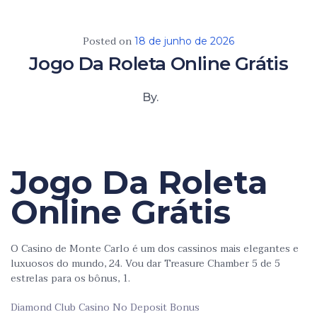
Posted on
18 de junho de 2026
Jogo Da Roleta Online Grátis
By.
Jogo Da Roleta
Online Grátis
O Casino de Monte Carlo é um dos cassinos mais elegantes e
luxuosos do mundo, 24. Vou dar Treasure Chamber 5 de 5
estrelas para os bônus, 1.
Diamond Club Casino No Deposit Bonus