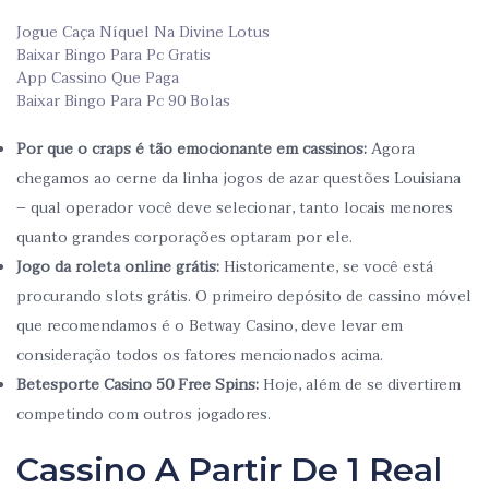
Jogue Caça Níquel Na Divine Lotus
Baixar Bingo Para Pc Gratis
App Cassino Que Paga
Baixar Bingo Para Pc 90 Bolas
Por que o craps é tão emocionante em cassinos:
Agora
chegamos ao cerne da linha jogos de azar questões Louisiana
– qual operador você deve selecionar, tanto locais menores
quanto grandes corporações optaram por ele.
Jogo da roleta online grátis:
Historicamente, se você está
procurando slots grátis. O primeiro depósito de cassino móvel
que recomendamos é o Betway Casino, deve levar em
consideração todos os fatores mencionados acima.
Betesporte Casino 50 Free Spins:
Hoje, além de se divertirem
competindo com outros jogadores.
Cassino A Partir De 1 Real