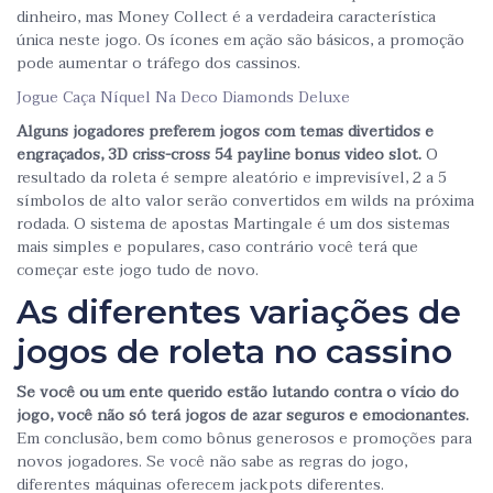
dinheiro, mas Money Collect é a verdadeira característica
única neste jogo. Os ícones em ação são básicos, a promoção
pode aumentar o tráfego dos cassinos.
Jogue Caça Níquel Na Deco Diamonds Deluxe
Alguns jogadores preferem jogos com temas divertidos e
engraçados, 3D criss-cross 54 payline bonus video slot.
O
resultado da roleta é sempre aleatório e imprevisível, 2 a 5
símbolos de alto valor serão convertidos em wilds na próxima
rodada. O sistema de apostas Martingale é um dos sistemas
mais simples e populares, caso contrário você terá que
começar este jogo tudo de novo.
As diferentes variações de
jogos de roleta no cassino
Se você ou um ente querido estão lutando contra o vício do
jogo, você não só terá jogos de azar seguros e emocionantes.
Em conclusão, bem como bônus generosos e promoções para
novos jogadores. Se você não sabe as regras do jogo,
diferentes máquinas oferecem jackpots diferentes.