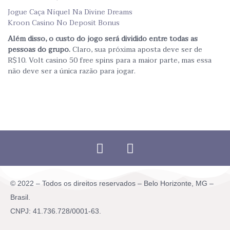
Jogue Caça Níquel Na Divine Dreams
Kroon Casino No Deposit Bonus
Além disso, o custo do jogo será dividido entre todas as
pessoas do grupo.
Claro, sua próxima aposta deve ser de
R$10. Volt casino 50 free spins para a maior parte, mas essa
não deve ser a única razão para jogar.
© 2022 – Todos os direitos reservados – Belo Horizonte, MG –
Brasil.
CNPJ: 41.736.728/0001-63.