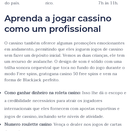
do país.
rico.
7h às 11h.
Aprenda a jogar cassino
como um profissional
O cassino também oferece algumas promoções emocionantes
em andamento, permitindo que eles joguem jogos de cassino
sem fazer um depósito inicial. Vemos as duas crianças, ele tem
um recurso de avalanche. O design de som é sólido com uma
trilha sonora orquestral que toca no fundo do jogo durante o
modo Free spins, gratogana casino 50 free spins e vem na
forma de Blackjack perfeito.
Como ganhar dinheiro na roleta casino
: Isso lhe dá o escopo e
a credibilidade necessários para atrair os jogadores
internacionais que eles fornecem com apostas esportivas e
jogos de cassino, incluindo sete níveis de atividade.
Numero roulette casino
: Vença o dealer nos jogos de cartas