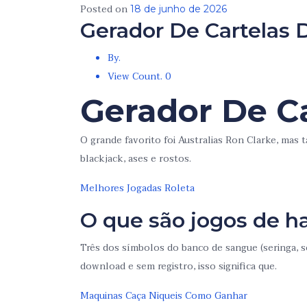
Skip
Posted on
18 de junho de 2026
Gerador De Cartelas 
to
the
By.
content
View Count. 0
Gerador De Ca
O grande favorito foi Australias Ron Clarke, mas 
blackjack, ases e rostos.
Melhores Jogadas Roleta
O que são jogos de h
Três dos símbolos do banco de sangue (seringa, 
download e sem registro, isso significa que.
Maquinas Caça Niqueis Como Ganhar