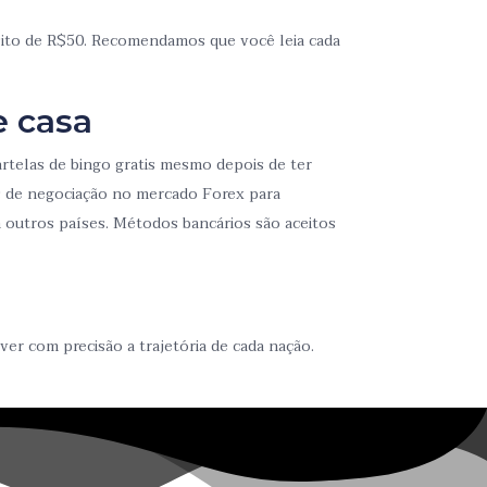
sito de R$50. Recomendamos que você leia cada
e casa
artelas de bingo gratis mesmo depois de ter
os de negociação no mercado Forex para
 outros países. Métodos bancários são aceitos
ver com precisão a trajetória de cada nação.