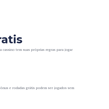
atis
a cassino tem suas próprias regras para jogar
bônus e rodadas grátis podem ser jogados sem