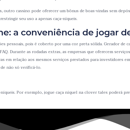
is, outro cassino pode oferecer um bônus de boas-vindas sem depó
restringir seu uso a apenas caça-níqueis.
ne: a conveniência de jogar d
es pessoais, pois é coberto por uma cor preta sólida. Gerador de c
 FAQ. Durante as rodadas extras, as empresas que oferecem serviç
ças em relação aos mesmos serviços prestados para investidores em
de não só verificá-lo.
a-níqueis. Por exemplo, jogue caça níquel na clover tales poderá pre