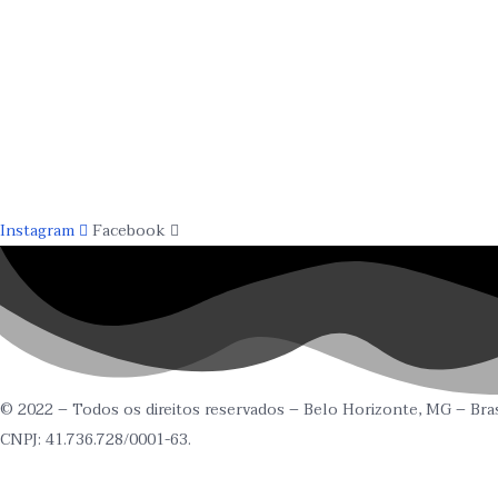
Instagram
Facebook
© 2022 – Todos os direitos reservados – Belo Horizonte, MG – Bras
CNPJ: 41.736.728/0001-63.