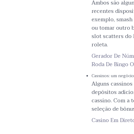
Ambos são alguns
recentes disposi
exemplo, smash 
ou tomar outro b
slot scatters d
roleta.
Gerador De Núme
Roda De Bingo O
Cassinos: um negócio 
Alguns cassinos
depósitos adicio
cassino. Com a 
seleção de bônu
Casino Em Diret