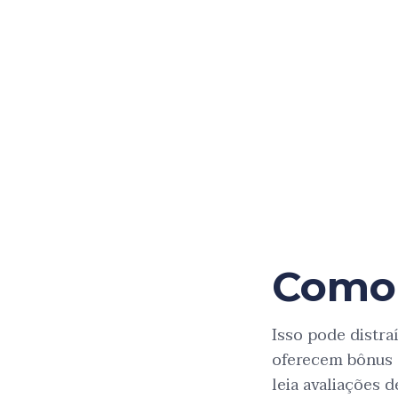
Skip to the content
Como 
Isso pode distra
oferecem bônus 
leia avaliações 