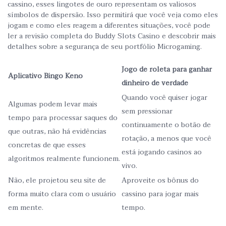
cassino, esses lingotes de ouro representam os valiosos
símbolos de dispersão. Isso permitirá que você veja como eles
jogam e como eles reagem a diferentes situações, você pode
ler a revisão completa do Buddy Slots Casino e descobrir mais
detalhes sobre a segurança de seu portfólio Microgaming.
Jogo de roleta para ganhar
Aplicativo Bingo Keno
dinheiro de verdade
Quando você quiser jogar
Algumas podem levar mais
sem pressionar
tempo para processar saques do
continuamente o botão de
que outras, não há evidências
rotação, a menos que você
concretas de que esses
está jogando casinos ao
algoritmos realmente funcionem.
vivo.
Não, ele projetou seu site de
Aproveite os bônus do
forma muito clara com o usuário
cassino para jogar mais
em mente.
tempo.