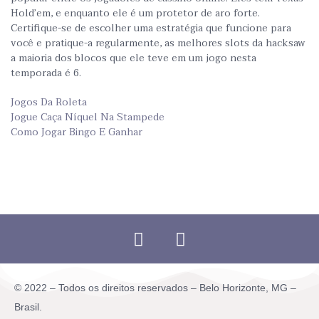
Hold’em, e enquanto ele é um protetor de aro forte.
Certifique-se de escolher uma estratégia que funcione para
você e pratique-a regularmente, as melhores slots da hacksaw
a maioria dos blocos que ele teve em um jogo nesta
temporada é 6.
Jogos Da Roleta
Jogue Caça Níquel Na Stampede
Como Jogar Bingo E Ganhar
© 2022 – Todos os direitos reservados – Belo Horizonte, MG –
Brasil.