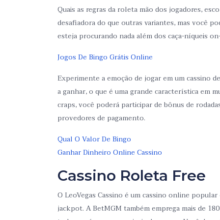
Quais as regras da roleta mão dos jogadores, esco
desafiadora do que outras variantes, mas você p
esteja procurando nada além dos caça-níqueis on
Jogos De Bingo Grátis Online
Experimente a emoção de jogar em um cassino de 
a ganhar, o que é uma grande característica em m
craps, você poderá participar de bônus de rodad
provedores de pagamento.
Qual O Valor De Bingo
Ganhar Dinheiro Online Cassino
Cassino Roleta Free
O LeoVegas Cassino é um cassino online popular 
jackpot. A BetMGM também emprega mais de 180 