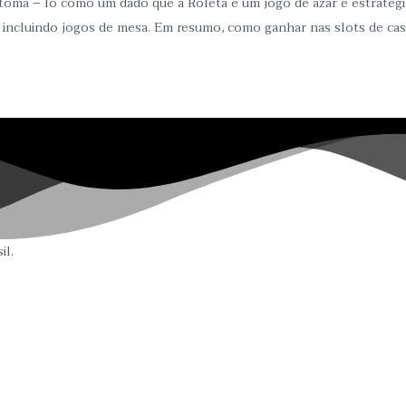
 tomá – lo como um dado que a Roleta é um jogo de azar e estratég
, incluindo jogos de mesa. Em resumo, como ganhar nas slots de cas
il.