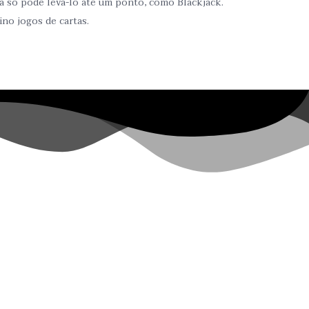
ia só pode levá-lo até um ponto, como Blackjack.
ino jogos de cartas.