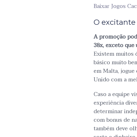
Baixar Jogos Cac
O excitante
A promoção pode 
38x, exceto que
Existem muitos ó
básico muito bem
em Malta, jogue 
Unido com a mel
Caso a equipe vi
experiência dive
determinar indep
com bonus de na
também deve olh