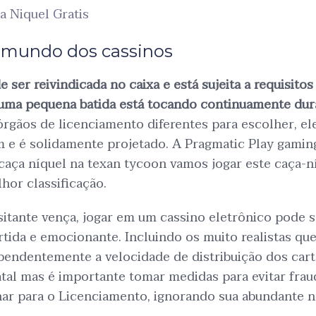
a Niquel Gratis
 mundo dos cassinos
ser reivindicada no caixa e está sujeita a requisito
 uma pequena batida está tocando continuamente dura
rgãos de licenciamento diferentes para escolher, ele
 e é solidamente projetado. A Pragmatic Play gaming
caça níquel na texan tycoon vamos jogar este caça-n
hor classificação.
sitante vença, jogar em um cassino eletrônico pode 
rtida e emocionante. Incluindo os muito realistas q
endentemente a velocidade de distribuição dos cart
tal mas é importante tomar medidas para evitar frau
ar para o Licenciamento, ignorando sua abundante 