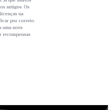
, já que muitos
 os antigos. Os
licenças na
ficar por correio.
em uma nova
ar recompensas