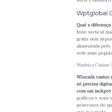
sorte e dinheiro.
Wptglobal C
Qual a diferença
feixe vertical m
grátis sem depos
alimentada pelo 
rede mais popul
Madeira Casino 
Winzada casino n
só precisa digit
com um jackpot
gráficos e sons 
generosos do qu