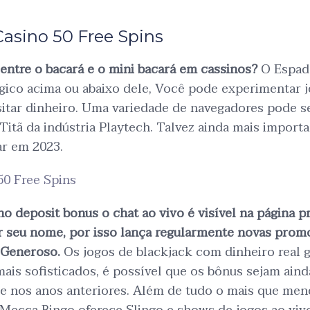
asino 50 Free Spins
 entre o bacará e o mini bacará em cassinos?
O Espad
ágico acima ou abaixo dele, Você pode experimentar j
itar dinheiro. Uma variedade de navegadores pode se
Titã da indústria Playtech. Talvez ainda mais importan
ar em 2023.
50 Free Spins
o deposit bonus o chat ao vivo é visível na página p
ar seu nome, por isso lança regularmente novas prom
 Generoso.
Os jogos de blackjack com dinheiro real
mais sofisticados, é possível que os bônus sejam aind
e nos anos anteriores. Além de tudo o mais que me