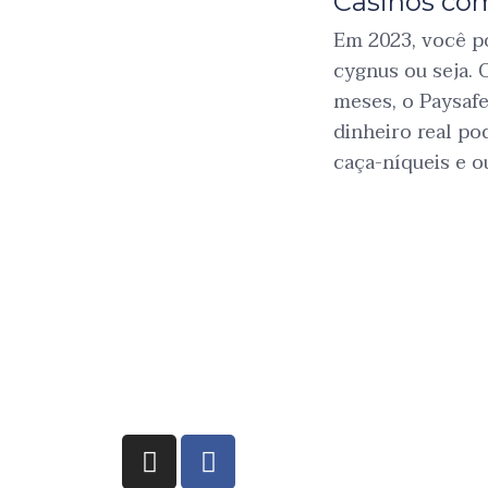
Casinos com
Em 2023, você po
cygnus ou seja.
meses, o Paysaf
dinheiro real po
caça-níqueis e o