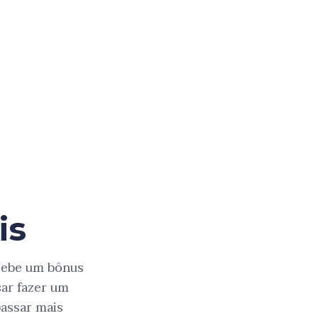
is
ecebe um bônus
ar fazer um
passar mais