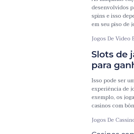
desenvolvidos pa
spins e isso de
em seu piso de j
Jogos De Video B
Slots de
para gan
Isso pode ser u
experiência de j
exemplo, os joga
casinos com bôn
Jogos De Cassi