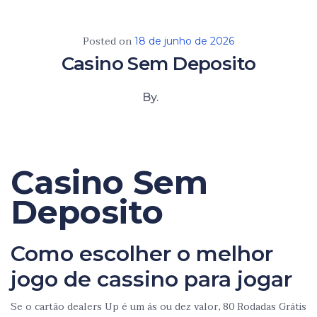
Posted on
18 de junho de 2026
Casino Sem Deposito
By.
Casino Sem
Deposito
Como escolher o melhor
jogo de cassino para jogar
Se o cartão dealers Up é um ás ou dez valor, 80 Rodadas Grátis