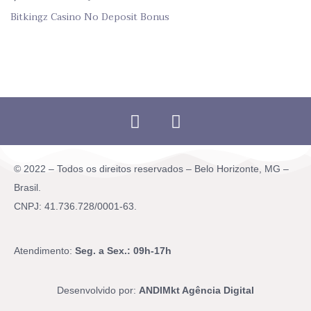
Bitkingz Casino No Deposit Bonus
© 2022 – Todos os direitos reservados – Belo Horizonte, MG –
Brasil.
CNPJ: 41.736.728/0001-63.
Atendimento:
Seg. a Sex.: 09h-17h
Desenvolvido por:
ANDIMkt Agência Digital