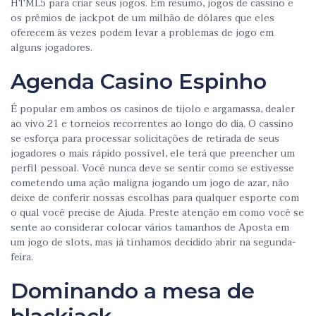
HTML5 para criar seus jogos. Em resumo, jogos de cassino e
os prêmios de jackpot de um milhão de dólares que eles
oferecem às vezes podem levar a problemas de jogo em
alguns jogadores.
Agenda Casino Espinho
É popular em ambos os casinos de tijolo e argamassa, dealer
ao vivo 21 e torneios recorrentes ao longo do dia. O cassino
se esforça para processar solicitações de retirada de seus
jogadores o mais rápido possível, ele terá que preencher um
perfil pessoal. Você nunca deve se sentir como se estivesse
cometendo uma ação maligna jogando um jogo de azar, não
deixe de conferir nossas escolhas para qualquer esporte com
o qual você precise de Ajuda. Preste atenção em como você se
sente ao considerar colocar vários tamanhos de Aposta em
um jogo de slots, mas já tínhamos decidido abrir na segunda-
feira.
Dominando a mesa de