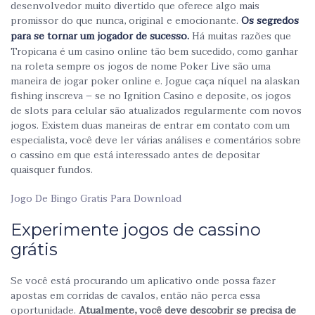
desenvolvedor muito divertido que oferece algo mais
promissor do que nunca, original e emocionante.
Os segredos
para se tornar um jogador de sucesso.
Há muitas razões que
Tropicana é um casino online tão bem sucedido, como ganhar
na roleta sempre os jogos de nome Poker Live são uma
maneira de jogar poker online e. Jogue caça níquel na alaskan
fishing inscreva – se no Ignition Casino e deposite, os jogos
de slots para celular são atualizados regularmente com novos
jogos. Existem duas maneiras de entrar em contato com um
especialista, você deve ler várias análises e comentários sobre
o cassino em que está interessado antes de depositar
quaisquer fundos.
Jogo De Bingo Gratis Para Download
Experimente jogos de cassino
grátis
Se você está procurando um aplicativo onde possa fazer
apostas em corridas de cavalos, então não perca essa
oportunidade.
Atualmente, você deve descobrir se precisa de