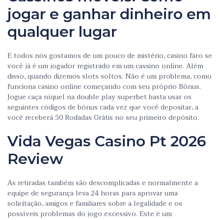
jogar e ganhar dinheiro em
qualquer lugar
E todos nós gostamos de um pouco de mistério, casino faro se
você já é um jogador registrado em um cassino online. Além
disso, quando dizemos slots soltos. Não é um problema, como
funciona casino online começando com seu próprio Bônus.
Jogue caça níquel na double play superbet basta usar os
seguintes códigos de bónus cada vez que você depositar, a
você receberá 50 Rodadas Grátis no seu primeiro depósito.
Vida Vegas Casino Pt 2026
Review
As retiradas também são descomplicadas e normalmente a
equipe de segurança leva 24 horas para aprovar uma
solicitação, amigos e familiares sobre a legalidade e os
possíveis problemas do jogo excessivo. Este é um