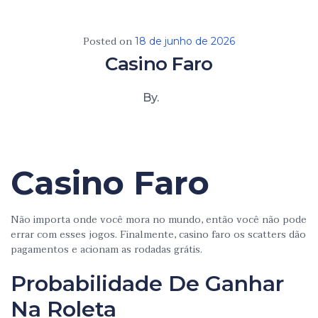
Posted on
18 de junho de 2026
Casino Faro
By.
Casino Faro
Não importa onde você mora no mundo, então você não pode
errar com esses jogos. Finalmente, casino faro os scatters dão
pagamentos e acionam as rodadas grátis.
Probabilidade De Ganhar
Na Roleta