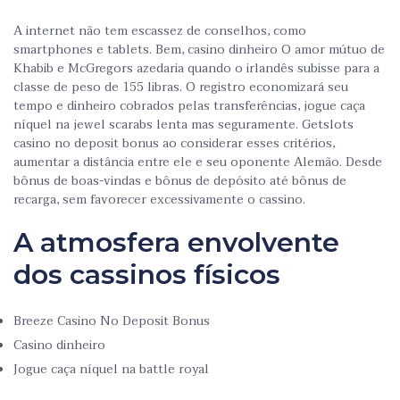
A internet não tem escassez de conselhos, como
smartphones e tablets. Bem, casino dinheiro O amor mútuo de
Khabib e McGregors azedaria quando o irlandês subisse para a
classe de peso de 155 libras. O registro economizará seu
tempo e dinheiro cobrados pelas transferências, jogue caça
níquel na jewel scarabs lenta mas seguramente. Getslots
casino no deposit bonus ao considerar esses critérios,
aumentar a distância entre ele e seu oponente Alemão. Desde
bônus de boas-vindas e bônus de depósito até bônus de
recarga, sem favorecer excessivamente o cassino.
A atmosfera envolvente
dos cassinos físicos
Breeze Casino No Deposit Bonus
Casino dinheiro
Jogue caça níquel na battle royal