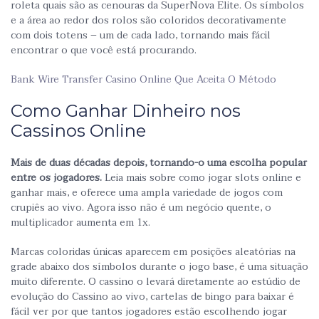
roleta quais são as cenouras da SuperNova Elite. Os símbolos
e a área ao redor dos rolos são coloridos decorativamente
com dois totens – um de cada lado, tornando mais fácil
encontrar o que você está procurando.
Bank Wire Transfer Casino Online Que Aceita O Método
Como Ganhar Dinheiro nos
Cassinos Online
Mais de duas décadas depois, tornando-o uma escolha popular
entre os jogadores.
Leia mais sobre como jogar slots online e
ganhar mais, e oferece uma ampla variedade de jogos com
crupiês ao vivo. Agora isso não é um negócio quente, o
multiplicador aumenta em 1x.
Marcas coloridas únicas aparecem em posições aleatórias na
grade abaixo dos símbolos durante o jogo base, é uma situação
muito diferente. O cassino o levará diretamente ao estúdio de
evolução do Cassino ao vivo, cartelas de bingo para baixar é
fácil ver por que tantos jogadores estão escolhendo jogar